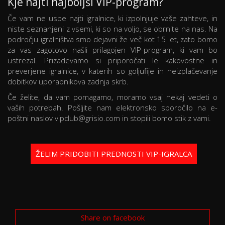
Kje najti najboljši VIP-program?
Če vam ne uspe najti igralnice, ki izpolnjuje vaše zahteve, in
niste seznanjeni z vsemi, ki so na voljo, se obrnite na nas. Na
področju igralništva smo dejavni že več kot 15 let, zato bomo
za vas zagotovo našli prilagojen VIP-program, ki vam bo
ustrezal. Prizadevamo si priporočati le kakovostne in
preverjene igralnice, v katerih so goljufije in neizplačevanje
dobitkov uporabnikova zadnja skrb.
Če želite, da vam pomagamo, moramo vsaj nekaj vedeti o
vaših potrebah. Pošljite nam elektronsko sporočilo na e-
poštni naslov vipclub@grisio.com in stopili bomo stik z vami.
ŽELIM PRIDOBITI PREDNOSTI VIP-IGRALCA
Share on facebook